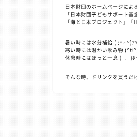
日本財団のホームページによる
「日本財団子どもサポート基
「海と日本プロジェクト」「H
暑い時には水分補給 ( ;꒪⌓꒪)ｱﾂ
寒い時には温かい飲み物 (꒪ꇴ꒪; 
休憩時にはほっと一息 (¯｡¯)ﾎ
そんな時、ドリンクを買うだ